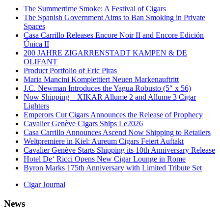
The Summertime Smoke: A Festival of Cigars
The Spanish Government Aims to Ban Smoking in Private
Spaces
Casa Carrillo Releases Encore Noir II and Encore Edición
Única II
200 JAHRE ZIGARRENSTADT KAMPEN & DE
OLIFANT
Product Portfolio of Eric Piras
Maria Mancini Komplettiert Neuen Markenauftritt
J.C. Newman Introduces the Yagua Robusto (5″ x 56)
Now Shipping – XIKAR Allume 2 and Allume 3 Cigar
Lighters
Emperors Cut Cigars Announces the Release of Prophecy
Cavalier Genève Cigars Ships Le2026
Casa Carrillo Announces Ascend Now Shipping to Retailers
Weltpremiere in Kiel: Aureum Cigars Feiert Auftakt
Cavalier Genève Starts Shipping its 10th Anniversary Release
Hotel De‘ Ricci Opens New Cigar Lounge in Rome
Byron Marks 175th Anniversary with Limited Tribute Set
Cigar Journal
News