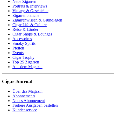
Neue Zigarren
Porträts & Interviews
Vintage & Geschichte
Zigarrenbranche
Zigarrenwissen & Grundlagen
Cigar Life & Culture
Reise & Länder
Cigar Shops & Lounges
Accessoires
Smoky Spirits
Pfeifen
Events
Cigar Trophy
Top 25 Zigarren
Aus dem Magazin
Cigar Journal
Über das Magazin
Abonnements
Neues Abonnement
Frühere Ausgaben bestellen
Kundenservice