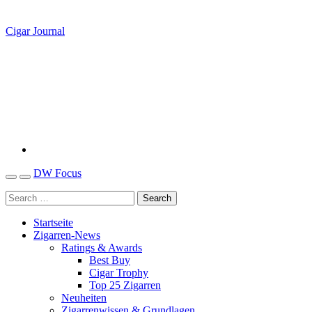
Cigar Journal
DW Focus
Startseite
Zigarren-News
Ratings & Awards
Best Buy
Cigar Trophy
Top 25 Zigarren
Neuheiten
Zigarrenwissen & Grundlagen