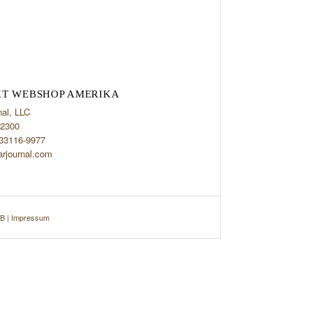
T WEBSHOP AMERIKA
nal, LLC
2300
 33116-9977
arjournal.com
B
|
Impressum