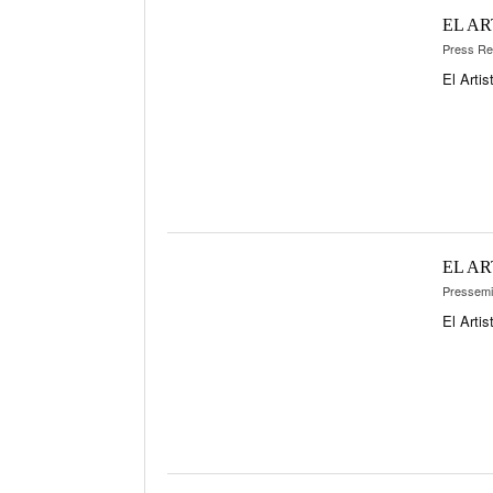
EL A
Press Re
El Arti
EL A
Pressemit
El Arti