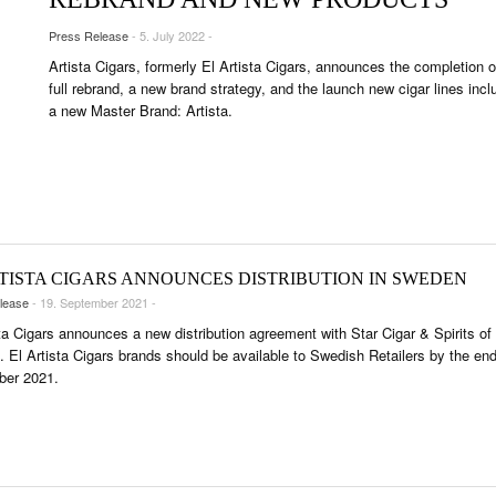
NTS
Press Release
- 5. July 2022 -
TRÄTS & INTERVIEWS
Artista Cigars, formerly El Artista Cigars, announces the completion o
R LIFE & CULTURE
full rebrand, a new brand strategy, and the launch new cigar lines incl
a new Master Brand: Artista.
SE & LÄNDER
FEN & SPIRITUOSEN
ARRENBRANCHE
RTISTA CIGARS ANNOUNCES DISTRIBUTION IN SWEDEN
lease
- 19. September 2021 -
sta Cigars announces a new distribution agreement with Star Cigar & Spirits of
 El Artista Cigars brands should be available to Swedish Retailers by the end
ber 2021.