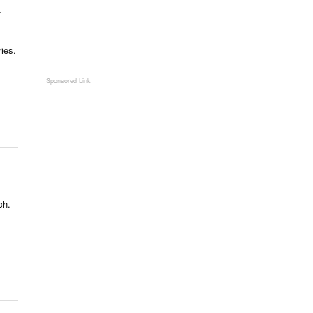
N
ies.
ch.