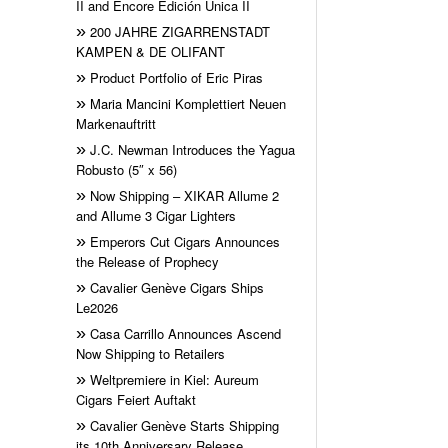
II and Encore Edición Única II
200 JAHRE ZIGARRENSTADT
KAMPEN & DE OLIFANT
Product Portfolio of Eric Piras
Maria Mancini Komplettiert Neuen
Markenauftritt
J.C. Newman Introduces the Yagua
Robusto (5″ x 56)
Now Shipping – XIKAR Allume 2
and Allume 3 Cigar Lighters
Emperors Cut Cigars Announces
the Release of Prophecy
Cavalier Genève Cigars Ships
Le2026
Casa Carrillo Announces Ascend
Now Shipping to Retailers
Weltpremiere in Kiel: Aureum
Cigars Feiert Auftakt
Cavalier Genève Starts Shipping
its 10th Anniversary Release