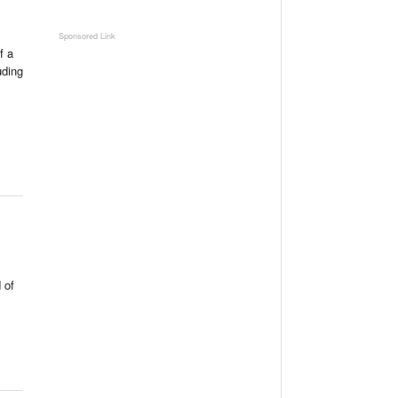
f a
uding
 of