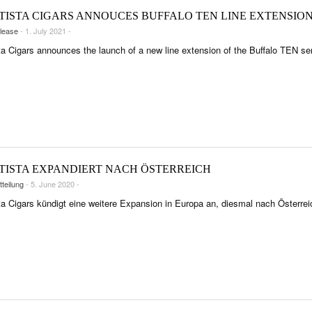
RTISTA CIGARS ANNOUCES BUFFALO TEN LINE EXTENSIO
lease
- 1. July 2021 -
sta Cigars announces the launch of a new line extension of the Buffalo TEN ser
RTISTA EXPANDIERT NACH ÖSTERREICH
teilung
- 5. June 2020 -
sta Cigars kündigt eine weitere Expansion in Europa an, diesmal nach Österrei