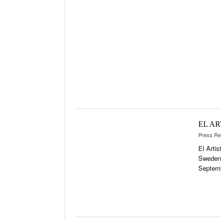
EVE
POR
CIGA
REI
PFEI
ZIG
EL A
Press Re
El Arti
Sweden.
Septem