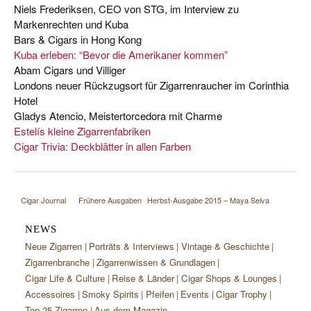
Niels Frederiksen, CEO von STG, im Interview zu
Markenrechten und Kuba
Bars & Cigars in Hong Kong
Kuba erleben: “Bevor die Amerikaner kommen”
Abam Cigars und Villiger
Londons neuer Rückzugsort für Zigarrenraucher im Corinthia
Hotel
Gladys Atencio, Meistertorcedora mit Charme
Estelís kleine Zigarrenfabriken
Cigar Trivia: Deckblätter in allen Farben
Cigar Journal
Frühere Ausgaben
Herbst-Ausgabe 2015 – Maya Selva
NEWS
Neue Zigarren
Porträts & Interviews
Vintage & Geschichte
Zigarrenbranche
Zigarrenwissen & Grundlagen
Cigar Life & Culture
Reise & Länder
Cigar Shops & Lounges
Accessoires
Smoky Spirits
Pfeifen
Events
Cigar Trophy
Top 25 Zigarren
Aus dem Magazin