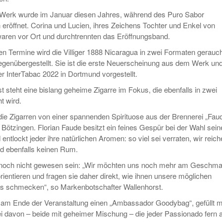
r Werk wurde im Januar diesen Jahres, während des Puro Sabor
ch eröffnet. Corina und Lucien, ihres Zeichens Tochter und Enkel von
, waren vor Ort und durchtrennten das Eröffnungsband.
n Termine wird die Villiger 1888 Nicaragua in zwei Formaten gerauc
genübergestellt. Sie ist die erste Neuerscheinung aus dem Werk un
 InterTabac 2022 in Dortmund vorgestellt.
t steht eine bislang geheime Zigarre im Fokus, die ebenfalls in zwei
t wird.
die Zigarren von einer spannenden Spirituose aus der Brennerei „Fau
 Bötzingen. Florian Faude besitzt ein feines Gespür bei der Wahl sein
ntlockt jeder ihre natürlichen Aromen: so viel sei verraten, wir reic
d ebenfalls keinen Rum.
 noch nicht gewesen sein: „Wir möchten uns noch mehr am Geschm
rientieren und fragen sie daher direkt, wie ihnen unsere möglichen
ds schmecken“, so Markenbotschafter Wallenhorst.
 am Ende der Veranstaltung einen „Ambassador Goodybag“, gefüllt m
ei davon – beide mit geheimer Mischung – die jeder Passionado fern 