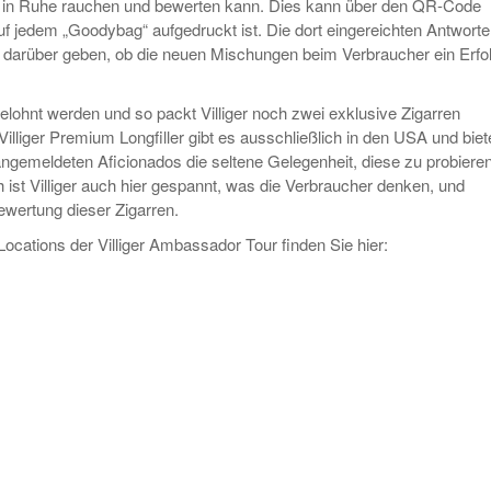
g in Ruhe rauchen und bewerten kann. Dies kann über den QR-Code
f jedem „Goodybag“ aufgedruckt ist. Die dort eingereichten Antwort
 darüber geben, ob die neuen Mischungen beim Verbraucher ein Erfo
 belohnt werden und so packt Villiger noch zwei exklusive Zigarren
Villiger Premium Longfiller gibt es ausschließlich in den USA und bie
angemeldeten Aficionados die seltene Gelegenheit, diese zu probieren
h ist Villiger auch hier gespannt, was die Verbraucher denken, und
ewertung dieser Zigarren.
Locations der Villiger Ambassador Tour finden Sie hier: