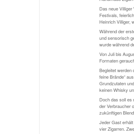
Das neue Villige
Festivals, feierli
Heinrich Villiger
Während der erste
und sensorisch ge
wurde während der
Von Juli bis Augus
Formaten gerauch
Begleitet werden 
feine Brände“ aus
Grundzutaten und e
keinen Whisky un
Doch das soll es
der Verbraucher o
zukünftigen Blen
Jeder Gast erhält
vier Zigarren. Zw