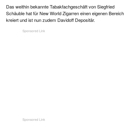
CIGAR LIFE & CULTURE
Das weithin bekannte Tabakfachgeschäft von Siegfried
Schäuble hat für New World Zigarren einen eigenen Bereich
REISE & LÄNDER
kreiert und ist nun zudem Davidoff Depositär.
PFEIFEN & SPIRITUOSEN
ZIGARRENBRANCHE