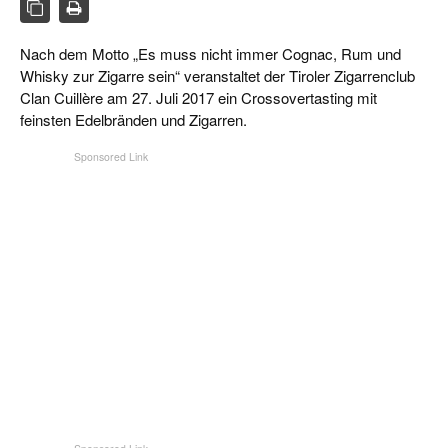
CIGAR LIFE & CULTURE
REISE & LÄNDER
Nach dem Motto „Es muss nicht immer Cognac, Rum und
Whisky zur Zigarre sein“ veranstaltet der Tiroler Zigarrenclub
PFEIFEN & SPIRITUOSEN
Clan Cuillère am 27. Juli 2017 ein Crossovertasting mit
feinsten Edelbränden und Zigarren.
ZIGARRENBRANCHE