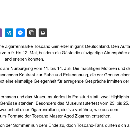
R LIFE & CULTURE
E & LÄNDER
FEN & SPIRITUOSEN
ARRENBRANCHE
ische Zigarrenmarke Toscano Genießer in ganz Deutschland. Den Aufta
vom 9. bis 12. Mai, bei dem die Gäste die einzigartige Atmosphäre 
r Hand erleben konnten.
ix am Nürburgring vom 11. bis 14. Juli. Die mächtigen Motoren und d
annenden Kontrast zur Ruhe und Entspannung, die der Genuss einer
bot eine einmalige Gelegenheit für anregende Gespräche inmitten der
erhaven und das Museumsuferfest in Frankfurt statt, zwei Highlights
r Genüsse standen. Besonders das Museumsuferfest vom 23. bis 25.
senheit einer Zigarrenrollerin, die live vorführte, wie aus dem
ium-Formate der Toscano Master Aged Zigarren entstehen.
ich der Sommer nun dem Ende zu, doch Toscano-Fans dürfen sich a