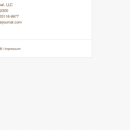
nal, LLC
2300
 33116-9977
arjournal.com
B
|
Impressum