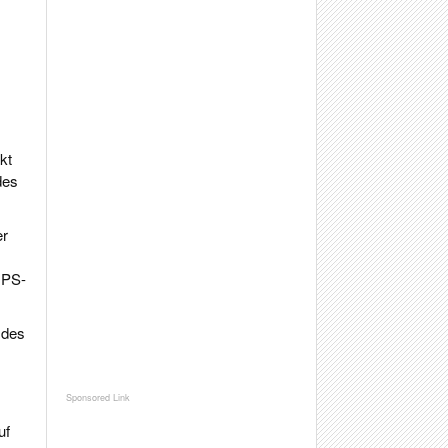
kt
des
er
 PS-
 des
uf