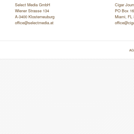
Select Media GmbH
Cigar Jour
Wiener Strasse 134
PO Box 16
A-3400 Klosterneuburg
Miami, FL
office@selectmedia.at
office@cig
AG