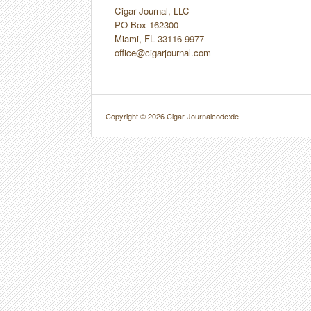
Cigar Journal, LLC
PO Box 162300
Miami, FL 33116-9977
office@cigarjournal.com
Copyright © 2026 Cigar Journal
code:de