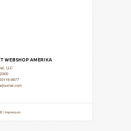
T WEBSHOP AMERIKA
nal, LLC
2300
 33116-9977
arjournal.com
B
|
Impressum