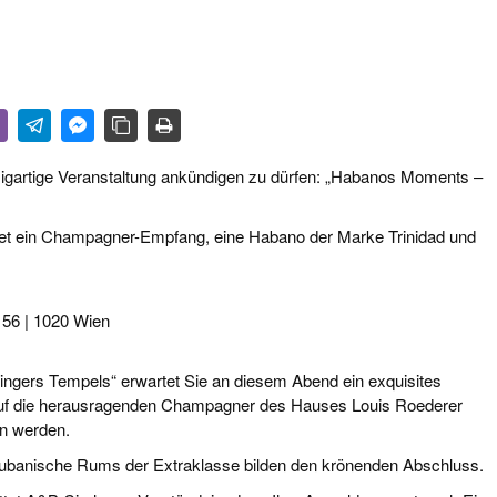
R LIFE & CULTURE
E & LÄNDER
FEN & SPIRITUOSEN
ARRENBRANCHE
zigartige Veranstaltung ankündigen zu dürfen:
„Habanos Moments –
det ein Champagner-Empfang, eine Habano der Marke Trinidad und
 56 | 1020 Wien
lingers Tempels“ erwartet Sie an diesem Abend ein exquisites
 auf die herausragenden Champagner des Hauses Louis Roederer
en werden.
ubanische Rums der Extraklasse bilden den krönenden Abschluss.