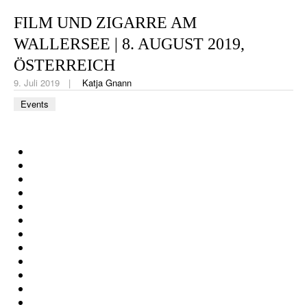
CIGAR LIFE & CULTURE
FILM UND ZIGARRE AM
REISE & LÄNDER
WALLERSEE | 8. AUGUST 2019,
PFEIFEN & SPIRITUOSEN
ÖSTERREICH
9. Juli 2019
Katja Gnann
ZIGARRENBRANCHE
Events