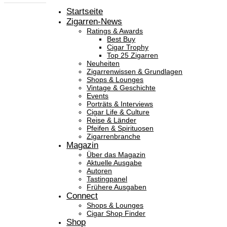
Startseite
Zigarren-News
Ratings & Awards
Best Buy
Cigar Trophy
Top 25 Zigarren
Neuheiten
Zigarrenwissen & Grundlagen
Shops & Lounges
Vintage & Geschichte
Events
Porträts & Interviews
Cigar Life & Culture
Reise & Länder
Pfeifen & Spirituosen
Zigarrenbranche
Magazin
Über das Magazin
Aktuelle Ausgabe
Autoren
Tastingpanel
Frühere Ausgaben
Connect
Shops & Lounges
Cigar Shop Finder
Shop