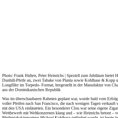
Photo: Frank Hidien, Peter Heinrichs | Speziell zum Jubiläum bietet H
Dunhill-Pfeife an, zwei Tabake von Planta sowie Kohlhase & Kopp 
Longfiller im Torpedo- Format, hergestellt in der Manufaktur von Ch
aus der Dominikanischen Republik
Was im überschaubaren Rahmen geplant war, wurde bald vom Erfolg „
voller Pfeifen nach San Francisco, die nach wenigen Tagen verkauft 
mit den USA einläuteten. Ein besonderer Clou war seine eigene Zigar
Wettbewerb mit Weltkonzernen klang und – wie Heinrichs betont – vo
Pfeifentabakimporteur
Michael Kohlhase
gefördert wurde, ist heute i