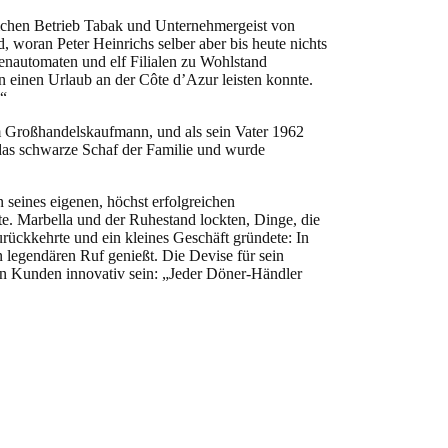
lichen Betrieb Tabak und Unternehmergeist von
 woran Peter Heinrichs selber aber bis heute nichts
tenautomaten und elf Filialen zu Wohlstand
n einen Urlaub an der Côte d’Azur leisten konnte.
.“
um Großhandelskaufmann, und als sein Vater 1962
 das schwarze Schaf der Familie und wurde
 seines eigenen, höchst erfolgreichen
e. Marbella und der Ruhestand lockten, Dinge, die
zurückkehrte und ein kleines Geschäft gründete: In
 legendären Ruf genießt. Die Devise für sein
den Kunden innovativ sein: „Jeder Döner-Händler