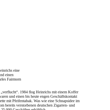
einrichs eine
und einen
arles Fairmorn
verflucht“. 1984 flog Heinrichs mit einem Koffer
waren und einen bis heute engen Geschäftskontakt
ette mit Pfeifentabak. Was wie eine Schnapsidee im
m bereits verstorbenen deutschen Zigarren- und
n 25.000 Geschäften erhältlich.