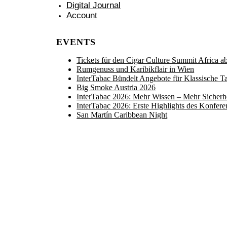
Digital Journal
Account
EVENTS
Tickets für den Cigar Culture Summit Africa ab 
Rumgenuss und Karibikflair in Wien
InterTabac Bündelt Angebote für Klassische 
Big Smoke Austria 2026
InterTabac 2026: Mehr Wissen – Mehr Sicherh
InterTabac 2026: Erste Highlights des Konfe
San Martín Caribbean Night