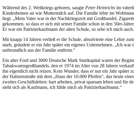
Während des 2. Weltkriegs geboren, saugte
Peter Heinrichs
im väter
Kindesbeinen an wie Muttermilch auf. Die Familie lebte im Wohlstand,
liegt. „Mein Vater war in der Nachkriegszeit mit Großhandel, Zigaret
gekommen, so dass er sich mit seiner Familie schon in den 50er-Jahre
Er war ein Patrizierkaufmann der alten Schule, so sehe ich mich auch
Mit knapp 14 Jahren verließ er die Schule, absolvierte eine Lehre z
starb, gründete er ein Jahr später ein eigenes Unternehmen. „Ich war
unfreundlich aus der Familie entfernt.“
Ein alter Ford und 3000 Deutsche Mark Startkapital waren der Beginn
Tabakwarengroßhandels, den er 1974 im Alter von 28 Jahren verkauft
ihn eigentlich nicht reizen. Kein Wunder, dass er nur ein Jahr später 
der Hahnenstraße mit dem „Haus der 10.000 Pfeifen“, das heute einen
zweites Geschäftsleben: hart arbeiten, privat sparsam leben und für 
sieht sich als Kaufmann, ich fühle mich als Patrizierkaufmann.“